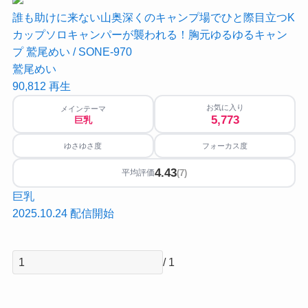
誰も助けに来ない山奥深くのキャンプ場でひと際目立つK
カップソロキャンパーが襲われる！胸元ゆるゆるキャン
プ 鷲尾めい / SONE-970
鷲尾めい
90,812
再生
お気に入り
メインテーマ
5,773
巨乳
ゆさゆさ度
フォーカス度
4.43
(7)
平均評価
巨乳
2025.10.24 配信開始
/ 1