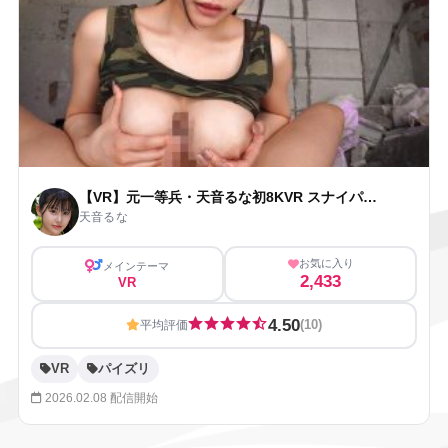
【VR】元一等兵・天音るな初8KVR スナイパーの俺たちは意識朦朧でムラムラMAX 148cmミニマムKカップのバディと猛暑の密着張り込み本気ハメ / EBVR-122
天音るな
お気に入り
メインテーマ
2,433
VR
4.50
(10)
平均評価
VR
パイズリ
2026.02.08 配信開始